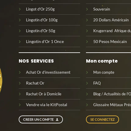
Lingot d'Or 250g
Souverain
Lingotin d'Or 100g
20 Dollars Américain
Lingotin d'Or 50g
Krugerrand Afrique d
Lingotin d'Or 1 Once
50 Pesos Mexicain
NOS SERVICES
Mon compte
Achat Or d’investissement
Mon compte
Rachat Or
FAQ
Rachat Or à Domicile
Blog
/
Actualités de l'
Vendre via le KitPostal
Glossaire Métaux Préc
CREER UN COMPTE
SE CONNECTEZ