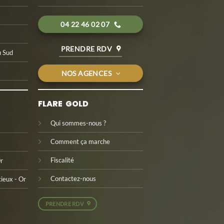
04 22 46 02 07
PRENDRE RDV
u Sud
NOS AGENCES
FLARE GOLD
Qui sommes-nous ?
Comment ça marche
Fiscalité
Or
Contactez-nous
ieux - Or
PRENDRE RDV