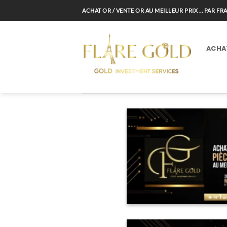
Passer
ACHAT OR / VENTE OR AU MEILLEUR PRIX ... PAR F
au
contenu
ACHA