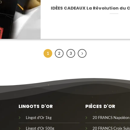
IDÈES CADEAUX La Révolution du 
1
2
3
LINGOTS D'OR
PIÈCES D'OR
Lingot d'Or 1kg
20 FRANCS Napoléo
Lingot d'Or 500g
20 FRANCS Croix Suis