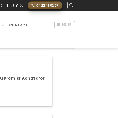
30
04 22 46 02 07
MENU
S
CONTACT
du Premier Achat d’or