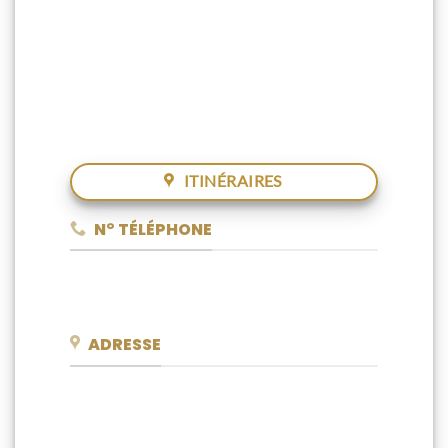
Lingots, Pièces ou Bijoux ) en Or, Argent,
Platine et Diamants
Notre équipe d’experts vous accueille dans
notre
Comptoir d'or
à
Cannes
pour un
conseil personnalisé et des solutions
adaptées à vos besoins en toute confiance.
ITINÉRAIRES
N° TÉLÉPHONE
04 22 46 02 07
ADRESSE
58 Bd Carnot Cannes 06400