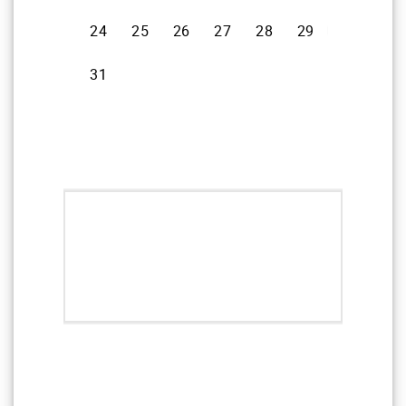
PLANIFIER
VOTRE RDV À
CANNES 06400
Vous souhaitez être accompagnés pour
l'Achat ou la Vente de métaux précieux (