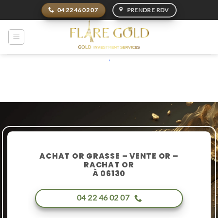
Passer
04 22 46 02 07
PRENDRE RDV
au
contenu
'
ACHAT OR GRASSE – VENTE OR –
RACHAT OR
À 06130
04 22 46 02 07