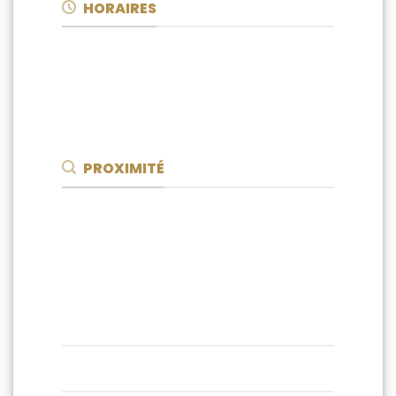
HORAIRES
Lundi - Vendredi : 8h30 - 18h30
Samedi : 8h30 - 18h30
Dimanche : FERMÉ
PROXIMITÉ
Laboratoire BOIGROUP Carnot
Parking Mozart
Hotel Novotel Suites Cannes
STATIONNEMENT 30 MIN
GRATUITES