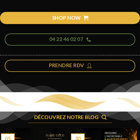
SHOP NOW
04 22 46 02 07
PRENDRE RDV
DÉCOUVREZ NOTRE BLOG
05
30