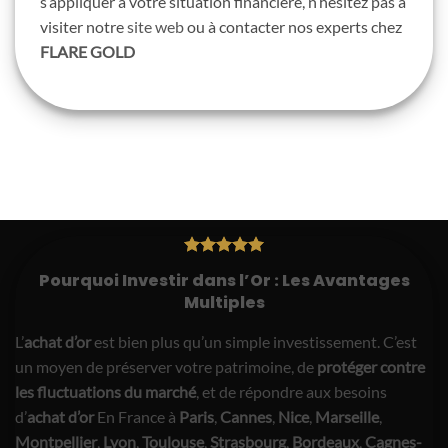
s’appliquer à votre situation financière, n’hésitez pas à
visiter notre
site web
ou à contacter nos experts chez
FLARE GOLD
Pourquoi Investir dans l’Or : Les Avantages
Multiples
L’
achat d’or
est bien plus qu’un simple investissement. C’est
un moyen de préserver votre patrimoine, de
protéger contre
les fluctuations du marché
, et de répondre aux besoins
d’
achat d’or
En France à
Paris
,
Cannes
,
Nice
,
Marseille
,
Montpellier
,
Lyon
,
Toulouse
,
Strasbourg
,
Bordeaux
,
Cagnes-