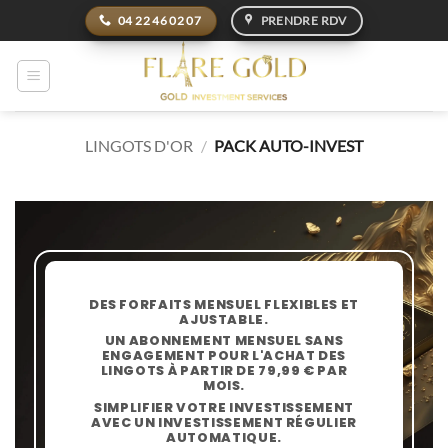
Passer
04 22 46 02 07
PRENDRE RDV
au
contenu
LINGOTS D'OR
/
PACK AUTO-INVEST
DES
FORFAITS MENSUEL
FLEXIBLES ET
AJUSTABLE.
UN
ABONNEMENT MENSUEL
SANS
ENGAGEMENT
POUR L'ACHAT DES
LINGOTS
À PARTIR DE 79,99 € PAR
MOIS.
SIMPLIFIER VOTRE INVESTISSEMENT
AVEC UN
INVESTISSEMENT RÉGULIER
AUTOMATIQUE
.