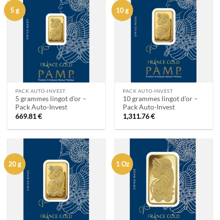
5 g
10 g
PACK AUTO-INVEST
PACK AUTO-INVEST
5 grammes lingot d’or –
10 grammes lingot d’or –
Pack Auto-Invest
Pack Auto-Invest
669.81
€
1,311.76
€
20 g
1 Oz