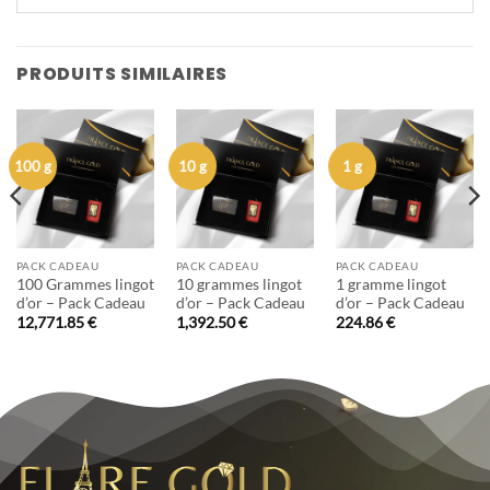
PRODUITS SIMILAIRES
100 g
10 g
1 g
PACK CADEAU
PACK CADEAU
PACK CADEAU
100 Grammes lingot
10 grammes lingot
1 gramme lingot
d’or – Pack Cadeau
d’or – Pack Cadeau
d’or – Pack Cadeau
12,771.85
€
1,392.50
€
224.86
€