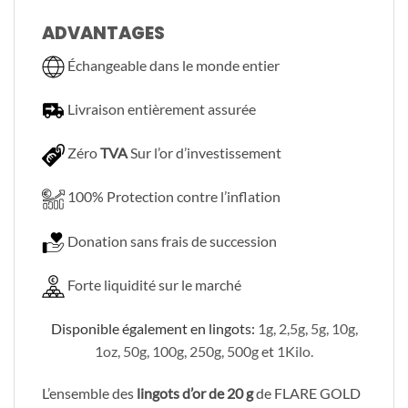
ADVANTAGES
Échangeable dans le monde entier
Livraison entièrement assurée
Zéro
TVA
Sur l’or d’investissement
100% Protection contre l’inflation
Donation sans frais de succession
Forte liquidité sur le marché
Disponible également en lingots
:
1
g,
2,5g
,
5g
,
10g
,
1oz
,
50g
,
100g
,
250g
,
500g
et
1Kilo
.
L’ensemble des
lingots d’or de 20 g
de FLARE GOLD