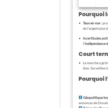
Pourquoi l
Taux en vue
: pro
de l’argent plus 
Incertitudes pol
l’
indépendance d
Court ter
Le marché a grim
élan. Surveillez 
Pourquoi l
Géopolitique Ins
annonces de
Donal