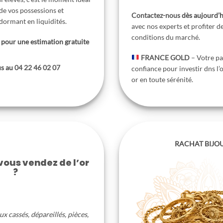
 de vos possessions et
Contactez-nous
dès aujourd’h
 dormant en liquidités.
avec nos experts et profiter d
conditions du marché.
pour une estimation gratuite
FRANCE GOLD
– Votre pa
us au
04 22 46 02 07
confiance pour investir dns l’
or en toute sérénité.
RACHAT BIJO
 vous vendez de l’or
?
joux cassés, dépareillés, pièces,