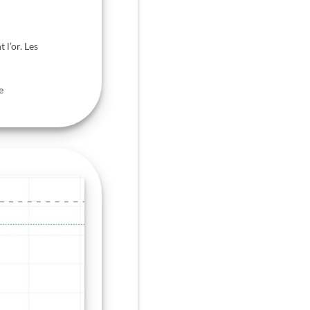
t l’or. Les
e