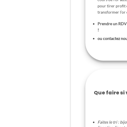
pour tirer profit
transformer l’or
Prendre un RDV
!
ou contactez no
Que faire si
Faites le tri : bi