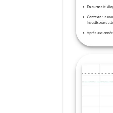
En euros
: le
kil
Contexte
: le ma
investisseurs att
Après une année 