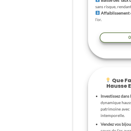
Baisse des Taux 
sans risque, rendant 
Affaiblissement 
l’or
.
0
Que Fa
Hausse E
Investissez dans 
dynamique haussi
patrimoine avec 
intemporelle.
Vendez vos bijou
cours de l’or
auss