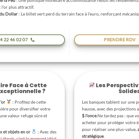
de la Fed
: Une politique monétaire accommodante réduit les rendements
l’or plus attractif.
du Dollar
: Le billet vert perd du terrain face à l’euro, renforçant mécan
4 22 46 02 07
PRENDRE RDV
ire Face à Cette
Les Perspecti
xceptionnelle ?
Solide
l’or
: Profitez de cette
Les banques tablent sur une p
ère pour diversifier votre
hausse, avec des projections a
une valeur refuge sûre et
$ l’once
.Ne tardez pas : que v
acheter pour protéger votre 
pour réaliser une plus-value,
x et objets en or
: Avec des
stratégique
.
i élevés, c’est le moment idéal