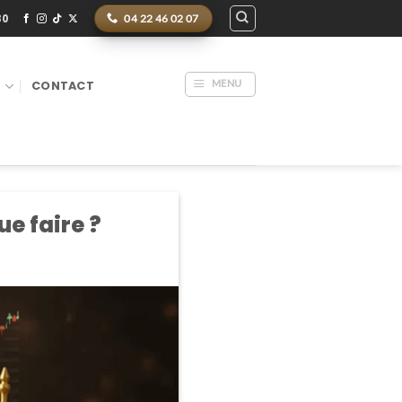
30
04 22 46 02 07
MENU
S
CONTACT
ue faire ?