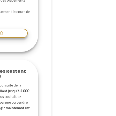
 des placements
iquement le
cours de
ves Restent
s
oursuite de la
llant jusqu’à
4 000
ous souhaitiez
épargne ou vendre
agir maintenant est