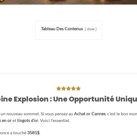
Tableau Des Contenus
show
eine Explosion : Une Opportunité Unique
e un nouveau sommet. Si vous pensez au
Achat or Cannes
, c’est le bon m
s en or
et
lingots d’or
. Voici l’essentiel.
l’once a touché
3581$
.