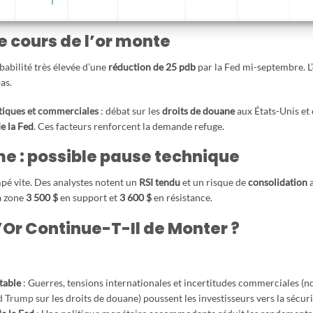
e cours de l’or monte
babilité très élevée d’une
réduction de 25 pdb
par la Fed mi-septembre. L’
bas.
itiques et commerciales
: débat sur les
droits de douane
aux États-Unis et
e la Fed
. Ces facteurs renforcent la demande refuge.
me : possible pause technique
pé vite. Des analystes notent un
RSI tendu
et un risque de
consolidation
a
la zone
3 500 $
en support et
3 600 $
en résistance.
’Or Continue-T-Il de Monter ?
table
: Guerres, tensions internationales et incertitudes commerciales (
d Trump
sur les droits de douane) poussent les investisseurs vers la sécurit