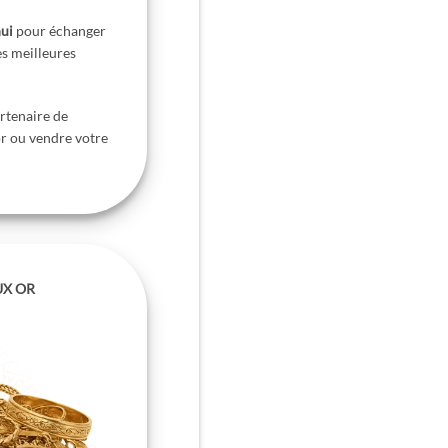
ui
pour échanger
es meilleures
rtenaire de
or ou vendre votre
UX OR