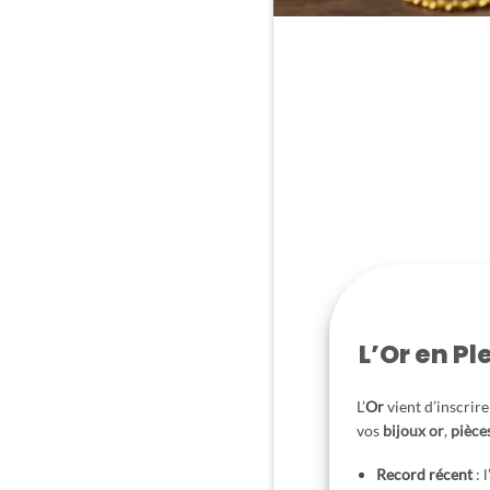
L’Or en Pl
L’
Or
vient d’inscrir
vos
bijoux or
,
pièce
Record récent
: 