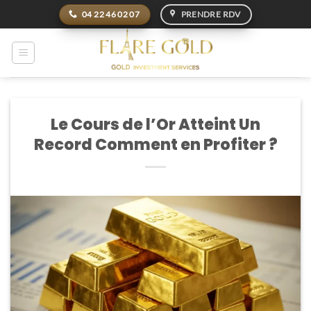
Passer
04 22 46 02 07
PRENDRE RDV
au
contenu
Le Cours de l’Or Atteint Un
Record Comment en Profiter ?